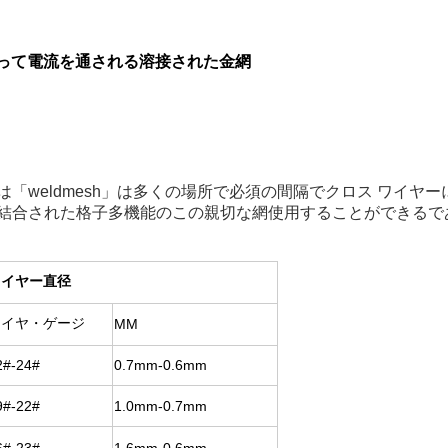
によって電流を通される溶接された金網
「weldmesh」は多くの場所で必須の間隔でクロス ワイヤ
結合された格子多機能のこの親切な網使用することができるで
ワイヤー直径
ワイヤ・ゲージ
MM
2#-24#
0.7mm-0.6mm
9#-22#
1.0mm-0.7mm