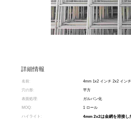
詳細情報
名前:
4mm 1x2 インチ 2x2 
穴の形:
平方
表面処理:
ガルバン化
MOQ:
1 ロール
ハイライト:
4mm 2x2は金網を溶接し