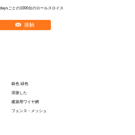
3daysごとの1000台のロールスロイス
接触
銀色 緑色
溶接した
建築用ワイヤ網
フェンス・メッシュ