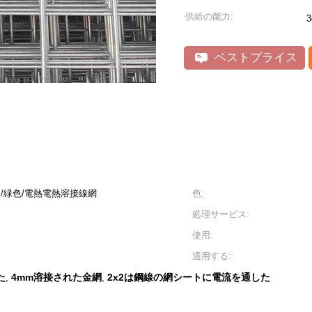
供給の能力:
ベストプライス
インチ/緑色/電熱電熱溶接線網
色:
処理サービス:
使用:
適用する:
た
4mm溶接された金網
2x2は鋼線の網シートに電流を通した
,
,