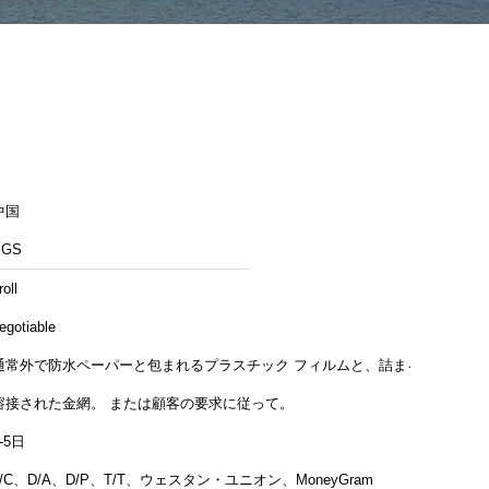
中国
SGS
roll
egotiable
通常外で防水ペーパーと包まれるプラスチック フィルムと、詰まる
溶接された金網。 または顧客の要求に従って。
-5日
L/C、D/A、D/P、T/T、ウェスタン・ユニオン、MoneyGram