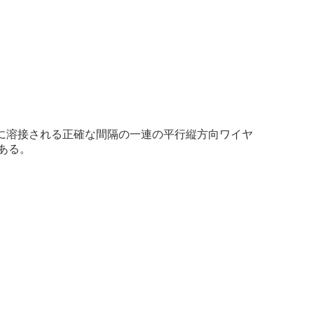
ーに溶接される正確な間隔の一連の平行縦方向ワイヤ
ある。