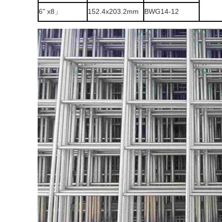
6" x8」
152.4x203.2mm
BWG14-12