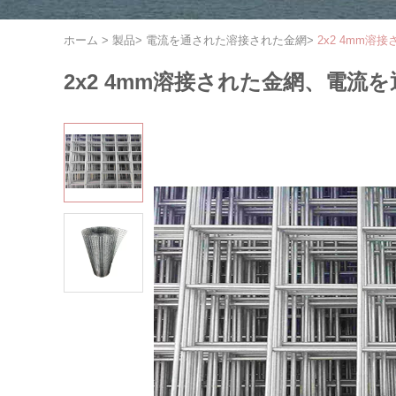
ホーム
>
製品
>
電流を通された溶接された金網
>
2x2 4mm
2x2 4mm溶接された金網、電流