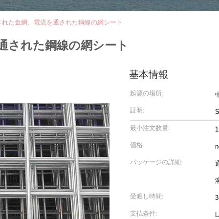
溶接された金網、電流を通された鋼線の網シート
を通された鋼線の網シート
基本情報
起源の場所:
証明:
最小注文数量:
1
価格:
n
パッケージの詳細:
受渡し時間:
3
支払条件: